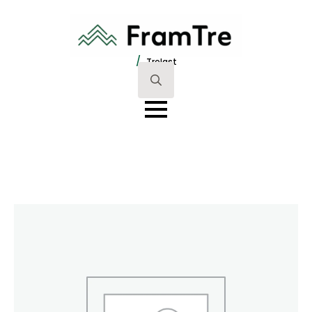
/
Trelast
Search
for: