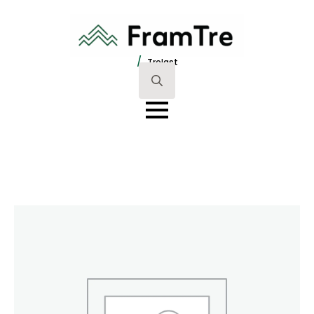
/
Trelast
Search
for: