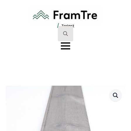
/
Trelast
Search
for: