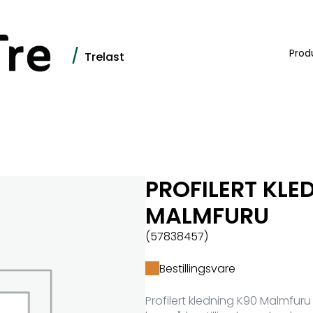
/
Prod
Trelast
PROFILERT KLE
MALMFURU
(57838457)
Bestillingsvare
Profilert kledning K90 Malmfuru