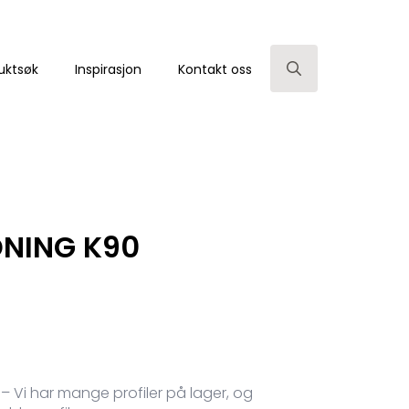
uktsøk
Inspirasjon
Kontakt oss
Search
for:
DNING K90
 – Vi har mange profiler på lager, og