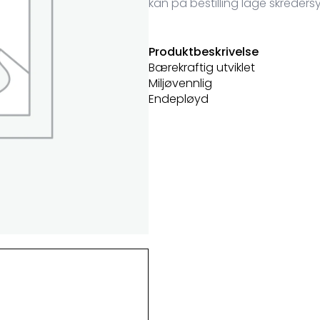
kan på bestilling lage skredersy
Produktbeskrivelse
Bærekraftig utviklet
Miljøvennlig
Endepløyd