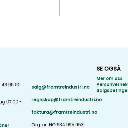
SE OGSÅ
Mer om oss
3 43 95 00
Personvernek
salg@framtreindustri.no
Salgsbetinge
regnskap@framtreindustri.no
g 07.00 -
faktura@framtreindustri.no
Org. nr. NO 934 995 953
oner