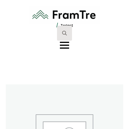
/
Trelast
Search
for: