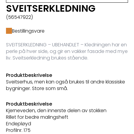
SVEITSERKLEDNING
(56547922)
Bestillingsvare
SVEITSERKLEDNING – UBEHANDLET – Kledningen har en
perle på hver side, og gir en vakker fasade med mye
liv. Sveitserkledning brukes stående.
Produktbeskrivelse
Sveitserhus, men kan også brukes til andre klassiske
bygninger. Store som små.
Produktbeskrivelse
Kjerneveden, den innerste delen av stokken
Rillet for bedre malingsheft
Endepløyd
Profilnr. 175