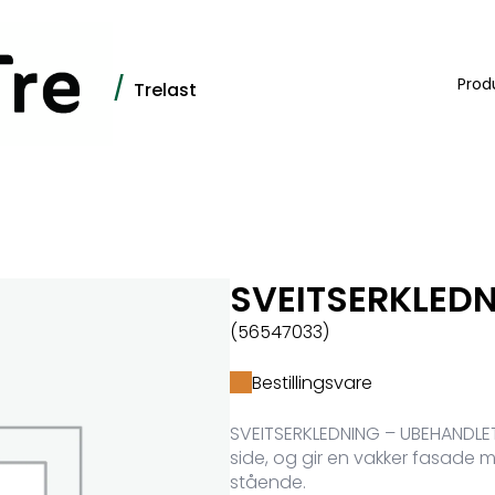
/
Prod
Trelast
SVEITSERKLED
(56547033)
Bestillingsvare
SVEITSERKLEDNING – UBEHANDLET
side, og gir en vakker fasade m
stående.