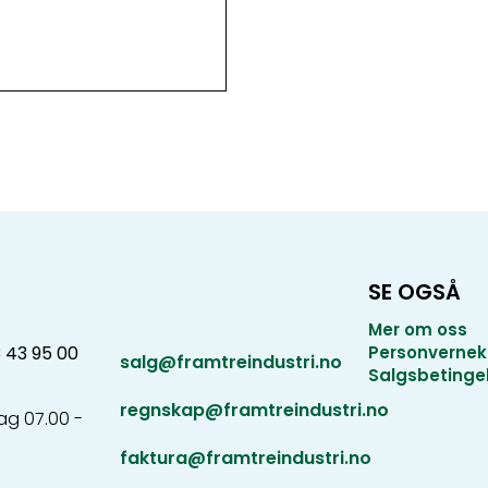
SE OGSÅ
Mer om oss
3 43 95 00
Personvernek
salg@framtreindustri.no
Salgsbetinge
regnskap@framtreindustri.no
g 07.00 -
faktura@framtreindustri.no