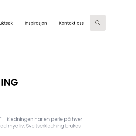
uktsøk
Inspirasjon
Kontakt oss
Search
for:
NING
 – Kledningen har en perle på hver
ed mye liv. Sveitserkledning brukes