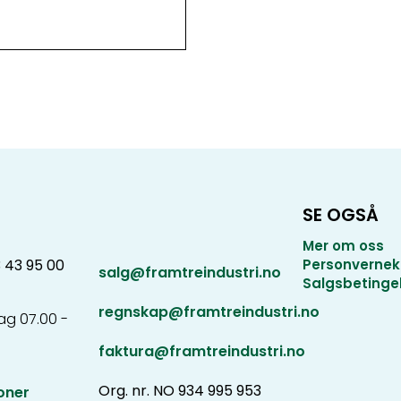
SE OGSÅ
Mer om oss
3 43 95 00
Personvernek
salg@framtreindustri.no
Salgsbetinge
regnskap@framtreindustri.no
g 07.00 -
faktura@framtreindustri.no
Org. nr. NO 934 995 953
oner