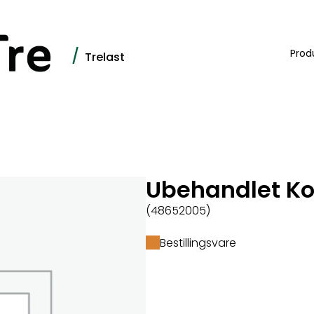
/
Prod
Trelast
Ubehandlet K
(48652005)
Bestillingsvare