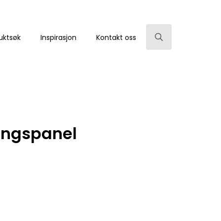
uktsøk
Inspirasjon
Kontakt oss
Search
for:
ongspanel