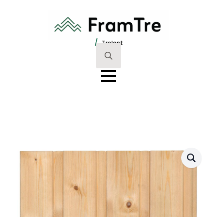
/
Trelast
Search
for: