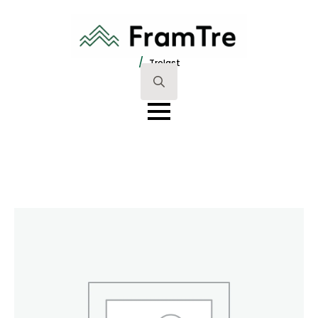
/
Trelast
Search
for: